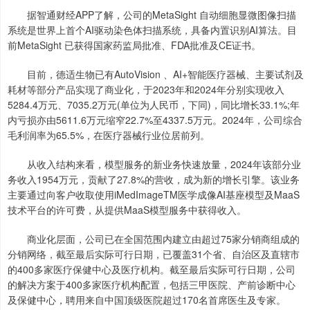
据智通财经APP了解，公司的MetaSight 自动细胞显微图像扫描
系统是世界上首个AI驱动染色体扫描系统，具备内置识别AI算法。目
前MetaSight 已获得国家药监局批准、FDA批准及CE证书。
目前，德适生物已有AutoVision 、AI+智能医疗器械、主要试剂及
耗材等部分产品实现了商业化，于2023年和2024年分别实现收入
5284.4万元、7035.2万元(单位为人民币，下同)，同比增长33.1%;年
内亏损亦由5611.6万元缩窄22.7%至4337.5万元。2024年，公司综合
毛利润率为65.5%，在医疗器械行业位居前列。
从收入结构来看，模型服务的新业务快速放量，2024年该部分业
务收入1954万元，贡献了27.8%的营收，成为新的增长引擎。该业务
主要通过向客户收取使用iMedImageTM医学成像AI基座模型及MaaS
技术平台的许可费，从提供MaaS模型服务中获得收入。
商业化层面，公司已在全国范围内建立由超过75家分销商组成的
分销网络，截至最后实际可行日期，已覆盖31个省、自治区及直辖市
的400多家医疗保健中心及医疗机构。截至最后实际可行日期，公司
的解决方案于400多家医疗机构配置，包括三甲医院、产前诊断中心
及保健中心，聘用来自中国顶级医院超过170名首席医生及专家。