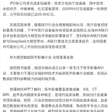
IPO前公司曾完成多轮融资，投资方包括宁波嘉缘、国中投资、
余杭经开、华睿睿银、红石梁集团等。2025年6月完成最新一轮增资
后，公司投后估值已达25.60亿元。
宏观层面来看，随着医疗行业合规整顿影响出清，医疗设备招投
标量逐月回暖，下半年医疗设备板块有望迎来业绩拐点;在海外AI医疗
技术创新及国内大模型技术突破的双重驱动下，受到海外AI医疗的映
射与DeepSeek大模型带动，AI医疗赛道关注度显著提升，这些因素
均可能对公司上市后的估值表现形成支撑。
AI大模型赋能医学影像行业 业绩显著改善
据招股书披露，德适生物自成立以来一直专注于医学影像AI行
业，主要致力于通过尖端的AI技术为临床医学影像行业赋能，实现从
数据处理到诊断能力的端到端升级。
智通财经APP了解到，医学影像覆盖显微成像、X光、CT、
MRI、超声及内窥镜等多种模态，是现代临床诊断、疾病治疗及健康
管理的基础。然而，行业在智能化转型过程中仍面临诸多挑战，如多
模态数据标准化程度低、数据整合及应用困难、熟练医学专业人员短
缺、早期AI模型泛化能力弱、模型研发及临床验证周期长等不利因