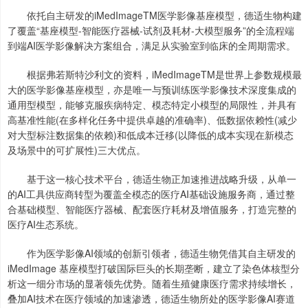
依托自主研发的iMedImageTM医学影像基座模型，德适生物构建
了覆盖“基座模型-智能医疗器械-试剂及耗材-大模型服务”的全流程端
到端AI医学影像解决方案组合，满足从实验室到临床的全周期需求。
根据弗若斯特沙利文的资料，iMedImageTM是世界上参数规模最
大的医学影像基座模型，亦是唯一与预训练医学影像技术深度集成的
通用型模型，能够克服疾病特定、模态特定小模型的局限性，并具有
高基准性能(在多样化任务中提供卓越的准确率)、低数据依赖性(减少
对大型标注数据集的依赖)和低成本迁移(以降低的成本实现在新模态
及场景中的可扩展性)三大优点。
基于这一核心技术平台，德适生物正加速推进战略升级，从单一
的AI工具供应商转型为覆盖全模态的医疗AI基础设施服务商，通过整
合基础模型、智能医疗器械、配套医疗耗材及增值服务，打造完整的
医疗AI生态系统。
作为医学影像AI领域的创新引领者，德适生物凭借其自主研发的
iMedImage 基座模型打破国际巨头的长期垄断，建立了染色体核型分
析这一细分市场的显著领先优势。随着生殖健康医疗需求持续增长，
叠加AI技术在医疗领域的加速渗透，德适生物所处的医学影像AI赛道