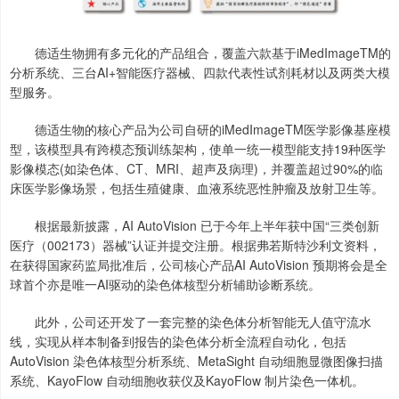
德适生物拥有多元化的产品组合，覆盖六款基于iMedImageTM的
分析系统、三台AI+智能医疗器械、四款代表性试剂耗材以及两类大模
型服务。
德适生物的核心产品为公司自研的iMedImageTM医学影像基座模
型，该模型具有跨模态预训练架构，使单一统一模型能支持19种医学
影像模态(如染色体、CT、MRI、超声及病理)，并覆盖超过90%的临
床医学影像场景，包括生殖健康、血液系统恶性肿瘤及放射卫生等。
根据最新披露，AI AutoVision 已于今年上半年获中国“三类创新
医疗（002173）器械”认证并提交注册。根据弗若斯特沙利文资料，
在获得国家药监局批准后，公司核心产品AI AutoVision 预期将会是全
球首个亦是唯一AI驱动的染色体核型分析辅助诊断系统。
此外，公司还开发了一套完整的染色体分析智能无人值守流水
线，实现从样本制备到报告的染色体分析全流程自动化，包括
AutoVision 染色体核型分析系统、MetaSight 自动细胞显微图像扫描
系统、KayoFlow 自动细胞收获仪及KayoFlow 制片染色一体机。